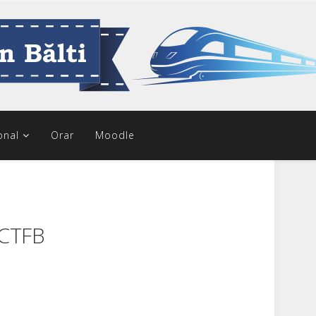
onal
Orar
Moodle
 CTFB