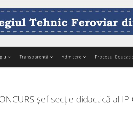
giu
Transparență
Admitere
Procesul Educați
ONCURS șef secție didactică al IP