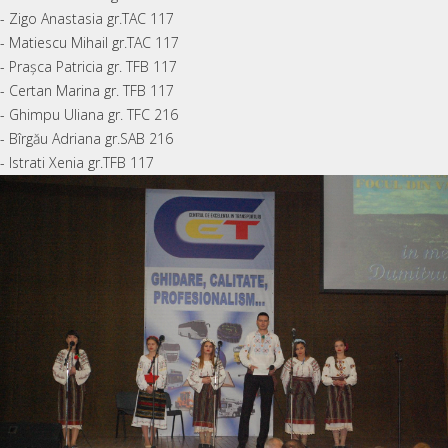
- Zigo Anastasia gr.TAC 117
- Matiescu Mihail gr.TAC 117
- Praşca Patricia gr. TFB 117
- Certan Marina gr. TFB 117
- Ghimpu Uliana gr. TFC 216
- Bîrgău Adriana gr.SAB 216
- Istrati Xenia gr.TFB 117