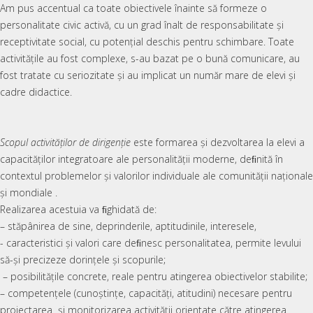
Am pus accentual ca toate obiectivele înainte să formeze o
personalitate civic activă, cu un grad înalt de responsabilitate şi
receptivitate social, cu potenţial deschis pentru schimbare. Toate
activitățile au fost complexe, s-au bazat pe o bună comunicare, au
fost tratate cu seriozitate și au implicat un număr mare de elevi și
cadre didactice.
Scopul activităţilor de dirigenţie
este formarea şi dezvoltarea la elevi a
capacităţilor integratoare ale personalităţii moderne, deﬁnită în
contextul problemelor şi valorilor individuale ale comunităţii naţionale
şi mondiale .
Realizarea acestuia va ﬁghidată de:
– stăpânirea de sine, deprinderile, aptitudinile, interesele,
- caracteristici şi valori care deﬁnesc personalitatea, permite levului
să-şi precizeze dorinţele şi scopurile;
– posibilităţile concrete, reale pentru atingerea obiectivelor stabilite;
– competenţele (cunoştinţe, capacităţi, atitudini) necesare pentru
proiectarea şi monitorizarea activităţii orientate către atingerea