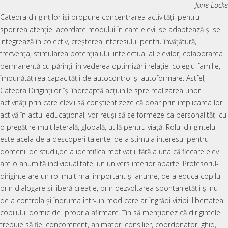
Jone Locke
Catedra diriginților își propune concentrarea activității pentru
sporirea atenției acordate modului în care elevii se adaptează și se
integrează în colectiv, creșterea interesului pentru învățătură,
frecvența, stimularea potențialului intelectual al elevilor, colaborarea
permanentă cu părinții în vederea optimizării relației colegiu-familie,
îmbunătățirea capacității de autocontrol și autoformare. Astfel,
Catedra Diriginților își îndreaptă acțiunile spre realizarea unor
activități prin care elevii să conștientizeze că doar prin implicarea lor
activă în actul educațional, vor reuși să se formeze ca personalități cu
o pregătire multilaterală, globală, utilă pentru viață. Rolul dirigintelui
este acela de a descoperi talente, de a stimula interesul pentru
domenii de studii,de a identifica motivații, fără a uita că fiecare elev
are o anumită individualitate, un univers interior aparte. Profesorul-
diriginte are un rol mult mai important și anume, de a educa copilul
prin dialogare și liberă creație, prin dezvoltarea spontanietății și nu
de a controla și îndruma într-un mod care ar îngrădi vizibil libertatea
copilului dornic de propria afirmare. Țin să menționez că dirigintele
trebuie să fie, concomitent, animator, consilier, coordonator, ghid,