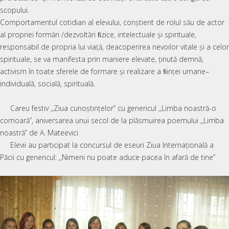
scopului.
Comportamentul cotidian al elevului, conştient de rolul său de actor
al propriei formări /dezvoltări ﬁzice, intelectuale şi spirituale,
responsabil de propria lui viaţă, deacoperirea nevoilor vitale şi a celor
spirituale, se va manifesta prin maniere elevate, ţinută demnă,
activism în toate sferele de formare şi realizare a ﬁinţei umane–
individuală, socială, spirituală.
Careu festiv ,,Ziua cunoștințelor’’ cu genericul ,,Limba noastră-o
comoară’’, aniversarea unui secol de la plăsmuirea poemului ,,Limba
noastră’’ de A. Mateevici
Elevii au participat la concursul de eseuri Ziua Internațională a
Păcii cu genericul: ,,Nimeni nu poate aduce pacea în afară de tine’’