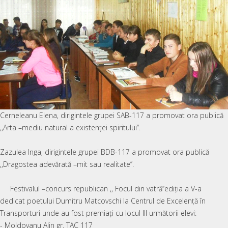
Cerneleanu Elena, dirigintele grupei SAB-117 a promovat ora publică
,,Arta –mediu natural a existenței spiritului’’.
Zazulea Inga, dirigintele grupei BDB-117 a promovat ora publică
,,Dragostea adevărată –mit sau realitate’’.
Festivalul –concurs republican ,, Focul din vatră’’ediția a V-a
dedicat poetului Dumitru Matcovschi la Centrul de Excelenţă în
Transporturi unde au fost premiaţi cu locul III următorii elevi:
- Moldovanu Alin gr. TAC 117