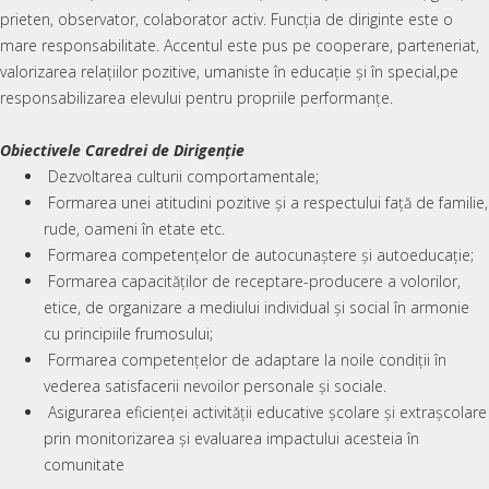
prieten, observator, colaborator activ. Funcția de diriginte este o
mare responsabilitate. Accentul este pus pe cooperare, parteneriat,
valorizarea relațiilor pozitive, umaniste în educație și în special,pe
responsabilizarea elevului pentru propriile performanțe.
Obiectivele Caredrei de Dirigenție
Dezvoltarea culturii comportamentale;
Formarea unei atitudini pozitive şi a respectului faţă de familie,
rude, oameni în etate etc.
Formarea competenţelor de autocunaştere şi autoeducaţie;
Formarea capacităţilor de receptare-producere a volorilor,
etice, de organizare a mediului individual şi social în armonie
cu principiile frumosului;
Formarea competenţelor de adaptare la noile condiţii în
vederea satisfacerii nevoilor personale şi sociale.
Asigurarea eficienței activității educative școlare și extrașcolare
prin monitorizarea și evaluarea impactului acesteia în
comunitate