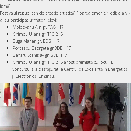
iarnă’’
Festivalul republican de creație artistică” Floarea omeniei”, ediția a VII-
a, au participat următorii elevi:
Moldovanu Alin gr. TAC-117
Ghimpu Uliana gr. TFC-216
Buga Marian gr. BDB-117
Porcescu Georgeta gr.BDB-117
Banaru Stanislav gr. BDB-117
Ghimpu Uliana gr. TFC-216 a fost premiată cu locul III.
Concursul s-a desfășurat la Centrul de Excelență în Energetică
și Electronică, Chișinău.