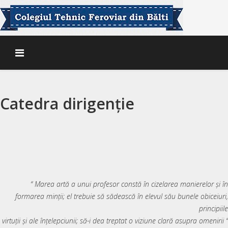
Catedra dirigenție
“ Marea artă a unui profesor constă în cizelarea manierelor și în
formarea minții; el trebuie să sădească în elevul său bunele obiceiuri,
principiile
virtuții și ale înțelepciunii; să-i dea treptat o viziune clară asupra omenirii “