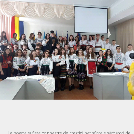
,,La poarta sufletelor noastre de creștini bat sfintele sărbători de