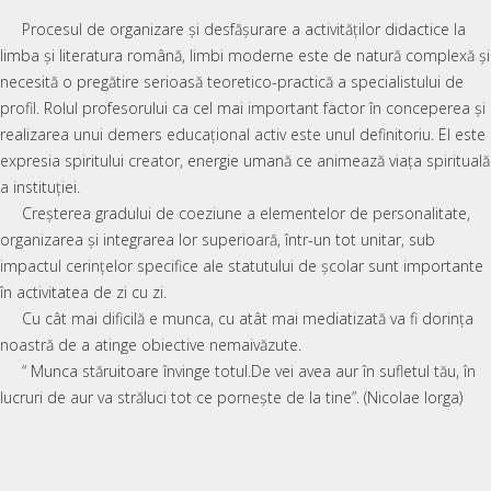
Procesul de organizare și desfășurare a activităților didactice la
limba și literatura română, limbi moderne este de natură complexă și
necesită o pregătire serioasă teoretico-practică a specialistului de
profil. Rolul profesorului ca cel mai important factor în conceperea și
realizarea unui demers educațional activ este unul definitoriu. El este
expresia spiritului creator, energie umană ce animează viața spirituală
a instituției.
Creșterea gradului de coeziune a elementelor de personalitate,
organizarea și integrarea lor superioară, într-un tot unitar, sub
impactul cerințelor specifice ale statutului de școlar sunt importante
în activitatea de zi cu zi.
Cu cât mai dificilă e munca, cu atât mai mediatizată va fi dorința
noastră de a atinge obiective nemaivăzute.
“ Munca stăruitoare învinge totul.De vei avea aur în sufletul tău, în
lucruri de aur va străluci tot ce pornește de la tine”. (Nicolae Iorga)