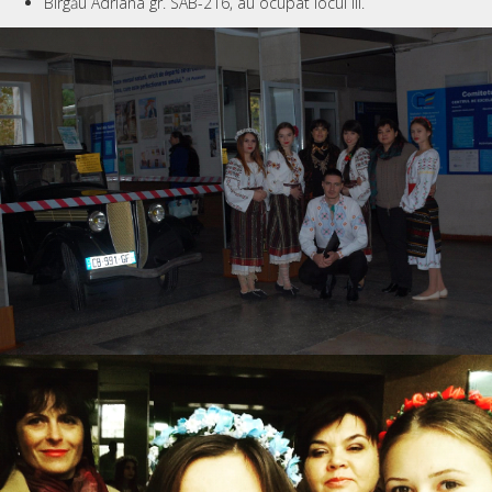
Bîrgău Adriana gr. SAB-216, au ocupat locul III.