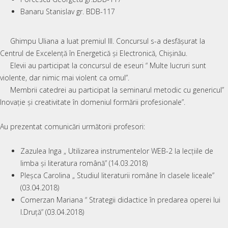
Banaru Stanislav gr. BDB-117
Ghimpu Uliana a luat premiul III. Concursul s-a desfășurat la
Centrul de Excelență în Energetică și Electronică, Chișinău.
Elevii au participat la concursul de eseuri “ Multe lucruri sunt
violente, dar nimic mai violent ca omul”.
Membrii catedrei au participat la seminarul metodic cu genericul”
Inovație și creativitate în domeniul formării profesionale”.
Au prezentat comunicări următorii profesori:
Zazulea Inga „ Utilizarea instrumentelor WEB-2 la lecțiile de
limba și literatura română” (14.03.2018)
Pleșca Carolina „ Studiul literaturii române în clasele liceale”
(03.04.2018)
Comerzan Mariana “ Strategii didactice în predarea operei lui
I.Druță” (03.04.2018)