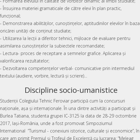
- Formarea elevului în calitate de vorbitor dinamic al limbii studiate;
- Însușirea materiei gramaticale de către elevi în plan practic,
funcțional;
- Demonstrarea abilităților, cunoștințelor, aptitudinilor elevilor în baza
oricărei unități de conținut studiate;
- Utilizarea la lecții a diferitor tehnici, mijloace de evaluare pentru
asimilarea cunoștințelor la subiectele recomandate;
- Lectura- proces de receptare a semnelor grafice. Aplicarea și
valorificarea rezultatelor;
- Dezvoltarea competențelor verbal- comunicative prin intermediul
textului (audiere, vorbire, lectură și scriere)…
Discipline socio-umanistice
Studenții Colegiului Tehnic Feroviar participă cum la concursuri
naționale, așa și internaționale. În una dintre activități a participat și
Burlea Tatiana, studenta grupei IC-3125 la data de 28-29 octombrie
2017, Iași-România, unde a fost promovat Simpoziumul
International ”Turismul - conexiuni istorice, culturale și economice”, în
care am primit Premiul și Trofeul de Excelență cu lucrarea: ”Meleag