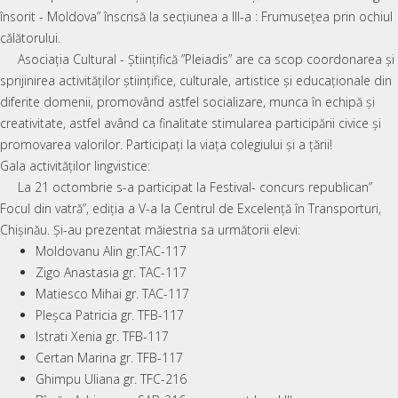
însorit - Moldova” înscrisă la secțiunea a III-a : Frumusețea prin ochiul
călătorului.
Asociația Cultural - Științifică ”Pleiadis” are ca scop coordonarea și
sprijinirea activităților științifice, culturale, artistice și educaționale din
diferite domenii, promovând astfel socializare, munca în echipă și
creativitate, astfel având ca finalitate stimularea participării civice și
promovarea valorilor. Participați la viața colegiului și a țării!
Gala activităților lingvistice:
La 21 octombrie s-a participat la Festival- concurs republican”
Focul din vatră”, ediția a V-a la Centrul de Excelență în Transporturi,
Chișinău. Și-au prezentat măiestria sa următorii elevi:
Moldovanu Alin gr.TAC-117
Zigo Anastasia gr. TAC-117
Matiesco Mihai gr. TAC-117
Pleșca Patricia gr. TFB-117
Istrati Xenia gr. TFB-117
Certan Marina gr. TFB-117
Ghimpu Uliana gr. TFC-216